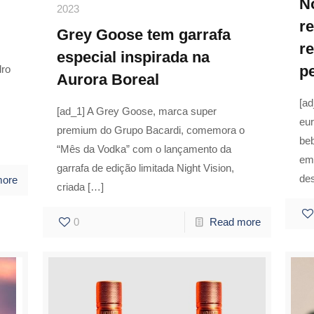
N
2023
r
Grey Goose tem garrafa
r
especial inspirada na
p
dro
Aurora Boreal
[a
[ad_1] A Grey Goose, marca super
eu
premium do Grupo Bacardi, comemora o
beb
“Mês da Vodka” com o lançamento da
emb
garrafa de edição limitada Night Vision,
de
more
criada
[…]
0
Read more