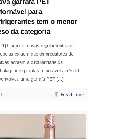
ova garrafa PET
etornável para
efrigerantes tem o menor
eso da categoria
d_1] Como as novas regulamentações
ropeias exigem que os produtores de
idas adotem a circularidade da
alagem e garrafas retornáveis, a Sidel
senvolveu uma garrafa PET
[…]
0
Read more