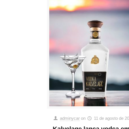
adminycar
on
11 de agosto de 2
Kalvelage lança vodca e