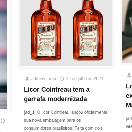
adminycar
on
12 de julho de 2023
L
Licor Cointreau tem a
e
garrafa modernizada
M
[ad_1] O licor Cointreau lançou oficialmente
[ad
sua nova embalagem para os
023
lat
consumidores brasileiros. Feita com dois
m