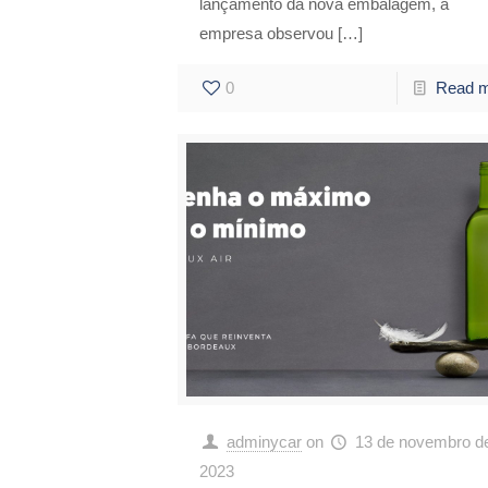
lançamento da nova embalagem, a
empresa observou
[…]
0
Read 
adminycar
on
13 de novembro d
2023