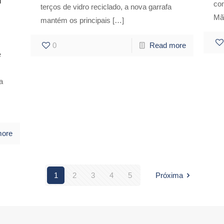
co
terços de vidro reciclado, a nova garrafa
Mã
mantém os principais
[…]
0
Read more
e
a
more
1
2
3
4
5
Próxima