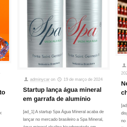
4
20
adminycar
on
19 de março de 2024
N
Startup lança água mineral
to
c
em garrafa de alumínio
[ad
[ad_1] A startup Spa Água Mineral acaba de
o:
dis
lançar no mercado brasileiro a Spa Mineral,
no
água mineral alcalina bicarbonatada em