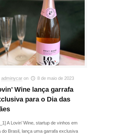
adminycar
on
8 de maio de 2023
ovin’ Wine lança garrafa
xclusiva para o Dia das
ães
_1] A Lovin’ Wine, startup de vinhos em
a do Brasil, lança uma garrafa exclusiva