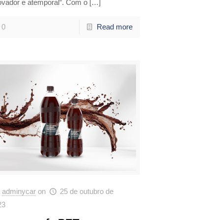
ovador e atemporal”. Com o
[…]
0
Read more
adminycar
on
25 de outubro de
23