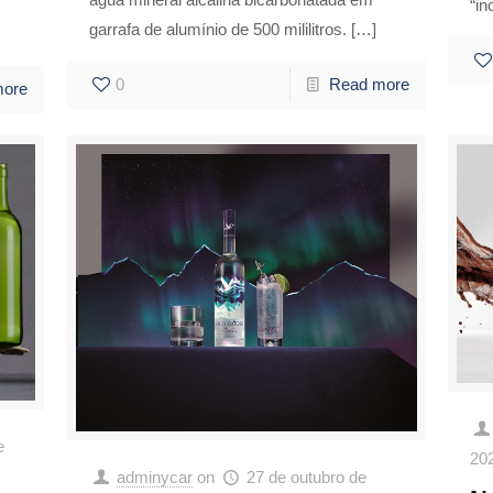
“in
garrafa de alumínio de 500 mililitros.
[…]
0
Read more
more
e
20
adminycar
on
27 de outubro de