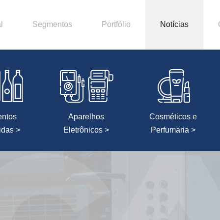
l
Segmentos
Portfólio
Notícias
entos
Aparelhos
Cosméticos e
idas >
Eletrônicos >
Perfumaria >