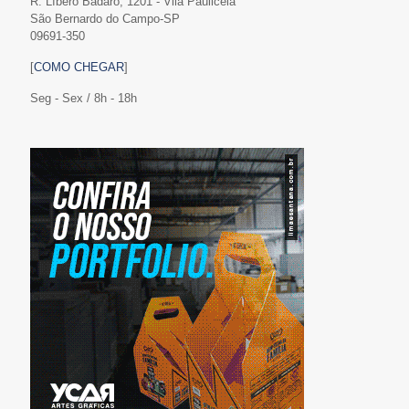
R. Líbero Badaró, 1201 - Vila Paulicéia
São Bernardo do Campo-SP
09691-350
[
COMO CHEGAR
]
Seg - Sex / 8h - 18h