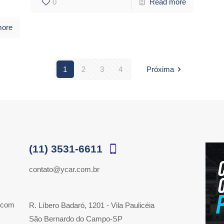
0
Read more
more
1
2
3
4
Próxima
(11) 3531-6611
contato@ycar.com.br
 com
R. Líbero Badaró, 1201 - Vila Paulicéia
São Bernardo do Campo-SP