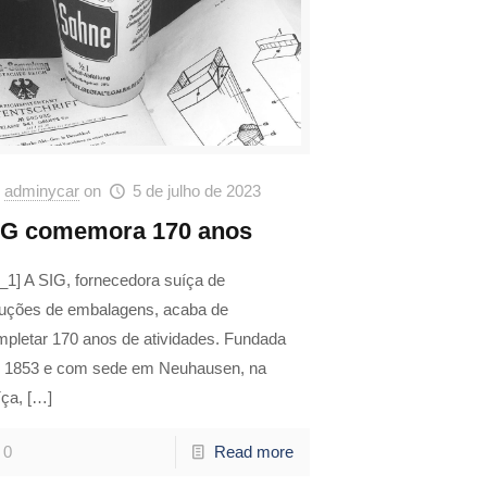
adminycar
on
5 de julho de 2023
IG comemora 170 anos
_1] A SIG, fornecedora suíça de
luções de embalagens, acaba de
mpletar 170 anos de atividades. Fundada
 1853 e com sede em Neuhausen, na
íça,
[…]
0
Read more