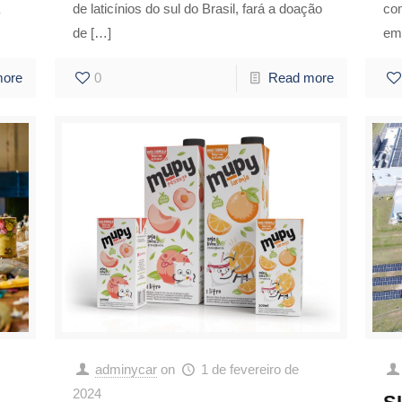
de laticínios do sul do Brasil, fará a doação
co
de
[…]
em
more
0
Read more
adminycar
on
1 de fevereiro de
2024