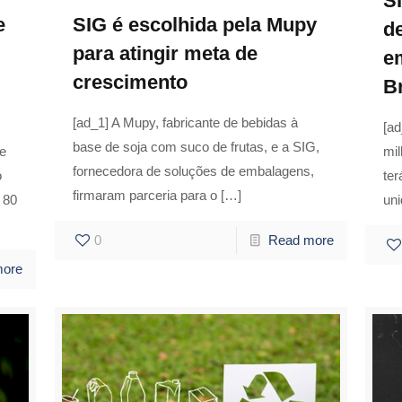
S
e
SIG é escolhida pela Mupy
d
para atingir meta de
e
crescimento
Br
[ad_1] A Mupy, fabricante de bebidas à
[a
base de soja com suco de frutas, e a SIG,
de
mi
fornecedora de soluções de embalagens,
o
ter
firmaram parceria para o
[…]
 80
un
0
Read more
more