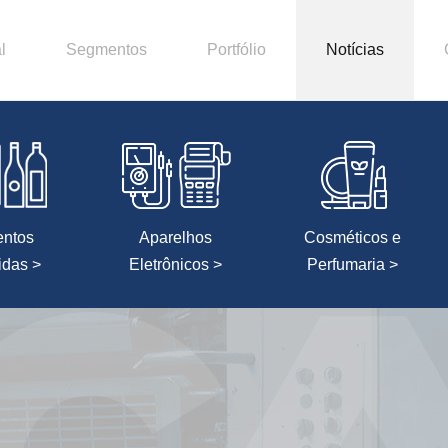
l
Segmentos
Portfólio
Notícias
entos
Aparelhos
Cosméticos e
idas >
Eletrônicos >
Perfumaria >