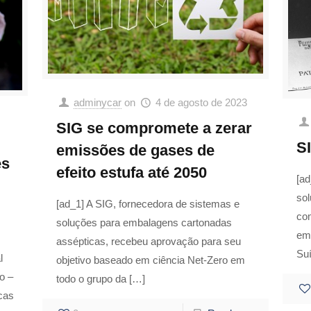
adminycar
on
4 de agosto de 2023
SIG se compromete a zerar
S
emissões de gases de
es
efeito estufa até 2050
[ad
so
[ad_1] A SIG, fornecedora de sistemas e
co
soluções para embalagens cartonadas
em
assépticas, recebeu aprovação para seu
Su
l
objetivo baseado em ciência Net-Zero em
o –
todo o grupo da
[…]
cas