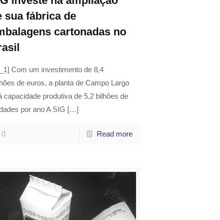
IG investe na ampliação
e sua fábrica de
mbalagens cartonadas no
asil
d_1] Com um investimento de 8,4
lhões de euros, a planta de Campo Largo
á capacidade produtiva de 5,2 bilhões de
idades por ano A SIG
[…]
0
Read more