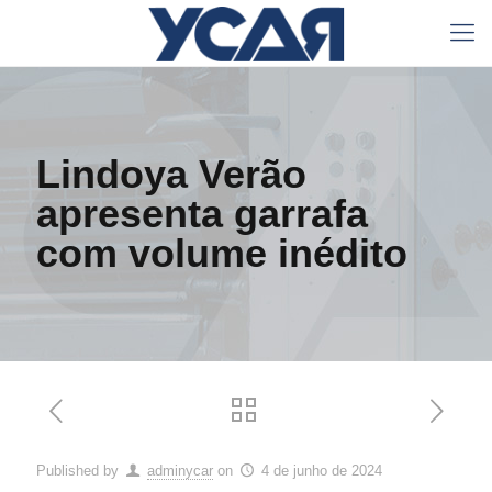
Lindoya Verão
apresenta garrafa
com volume inédito
Published by
adminycar
on
4 de junho de 2024