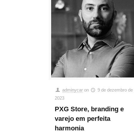
adminycar
on
9 de dezembro de
2023
PXG Store, branding e
varejo em perfeita
harmonia