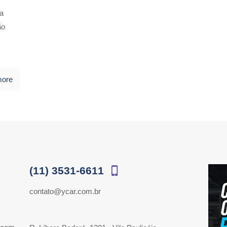
a
ão
more
(11) 3531-6611
contato@ycar.com.br