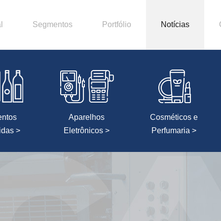
l
Segmentos
Portfólio
Notícias
entos
Aparelhos
Cosméticos e
idas >
Eletrônicos >
Perfumaria >