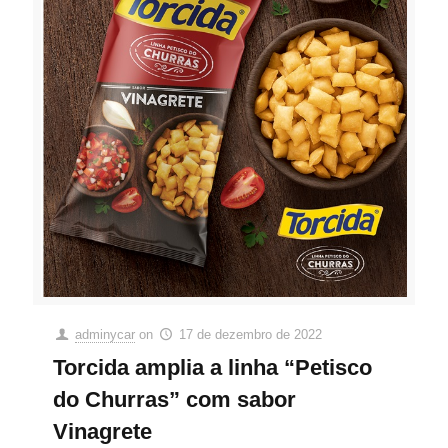
adminycar
on
17 de dezembro de 2022
Torcida amplia a linha “Petisco
do Churras” com sabor
Vinagrete