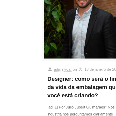
adminycar
on
18 de janeiro de 2
Designer: como será o fi
da vida da embalagem qu
você está criando?
[ad_1] Por Júlio Jubert Guimarães* Nós
indústria nos perguntamos diariamente