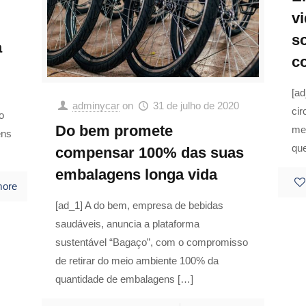
v
s
a
c
[a
adminycar
on
31 de julho de 2020
cir
o
Do bem promete
me
ens
qu
compensar 100% das suas
embalagens longa vida
more
[ad_1] A do bem, empresa de bebidas
saudáveis, anuncia a plataforma
sustentável “Bagaço”, com o compromisso
de retirar do meio ambiente 100% da
quantidade de embalagens
[…]