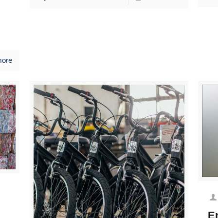
more
E