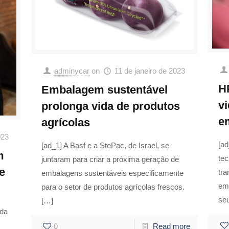
adminycar
on
11 de janeiro de 2023
H
Embalagem sustentável
vi
prolonga vida de produtos
e
agrícolas
023
[a
[ad_1] A Basf e a StePac, de Israel, se
m
tec
juntaram para criar a próxima geração de
e
tr
embalagens sustentáveis especificamente
em
para o setor de produtos agrícolas frescos.
se
[…]
 da
0
Read more