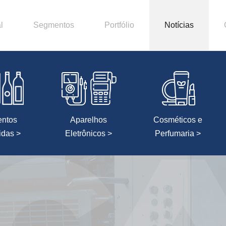
l
Segmentos
Portfólio
Notícias
entos
Aparelhos
Cosméticos e
idas >
Eletrônicos >
Perfumaria >