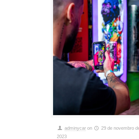
adminycar
on
29 de novembro d
2023