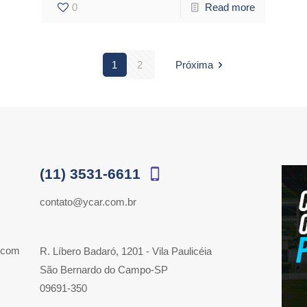
0
Read more
1
2
Próxima
(11) 3531-6611
contato@ycar.com.br
 com
R. Líbero Badaró, 1201 - Vila Paulicéia
São Bernardo do Campo-SP
09691-350