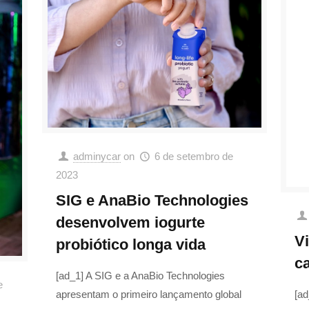
adminycar
on
6 de setembro de
2023
SIG e AnaBio Technologies
desenvolvem iogurte
V
probiótico longa vida
c
[ad_1] A SIG e a AnaBio Technologies
e
apresentam o primeiro lançamento global
[ad