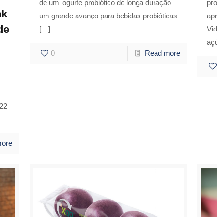
de um iogurte probiótico de longa duração –
pr
nk
um grande avanço para bebidas probióticas
ap
de
[…]
Vid
açú
0
Read more
022
more