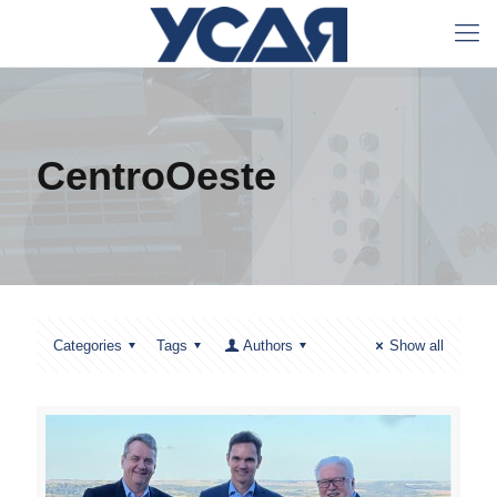
CentroOeste
Categories
Tags
Authors
Show all