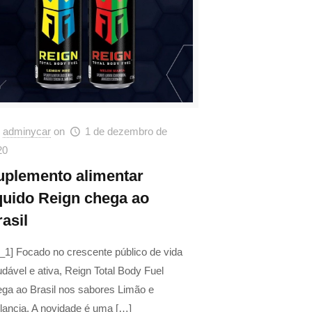
adminycar
on
1 de dezembro de
20
uplemento alimentar
íquido Reign chega ao
asil
_1] Focado no crescente público de vida
dável e ativa, Reign Total Body Fuel
ega ao Brasil nos sabores Limão e
lancia. A novidade é uma
[…]