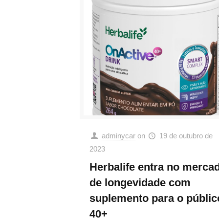
adminycar
on
19 de outubro de
2023
Herbalife entra no merca
de longevidade com
suplemento para o públic
40+