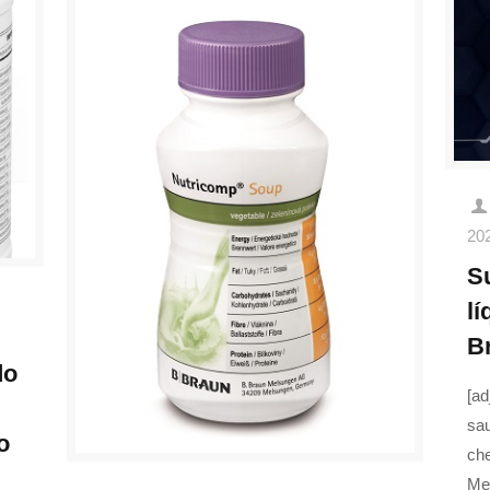
20
S
l
Br
do
[ad
sau
o
ch
Me