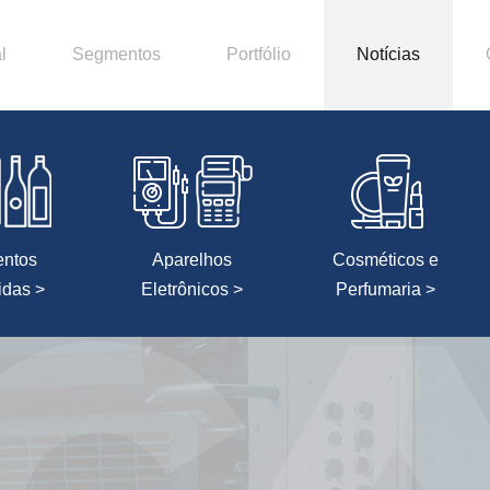
l
Segmentos
Portfólio
Notícias
entos
Aparelhos
Cosméticos e
idas >
Eletrônicos >
Perfumaria >