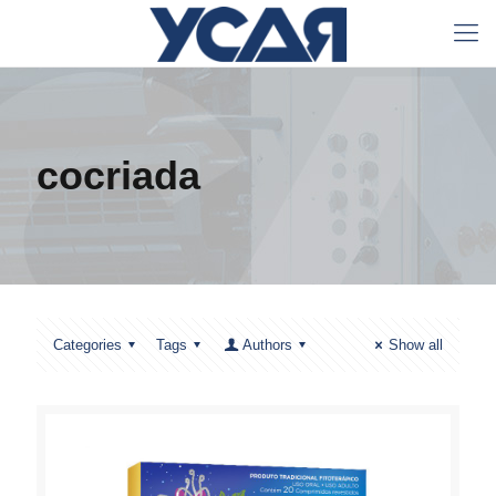
cocriada
Categories
Tags
Authors
Show all