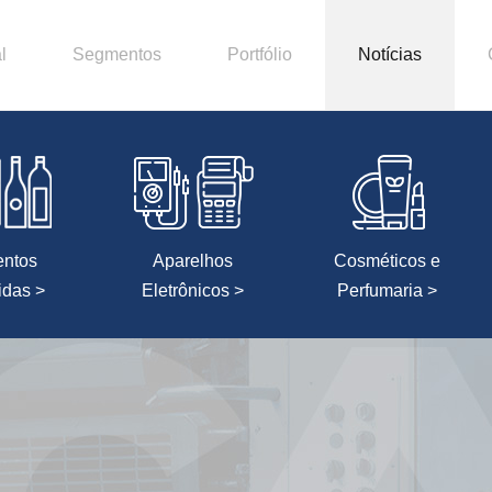
l
Segmentos
Portfólio
Notícias
entos
Aparelhos
Cosméticos e
idas >
Eletrônicos >
Perfumaria >