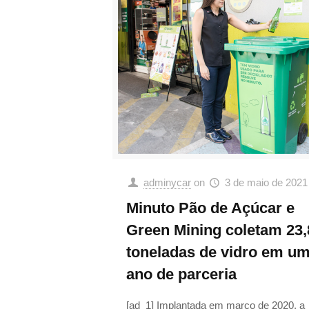
adminycar
on
3 de maio de 2021
Minuto Pão de Açúcar e
Green Mining coletam 23,
toneladas de vidro em u
ano de parceria
[ad_1] Implantada em março de 2020, a