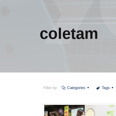
coletam
Filter by
Categories
Tags