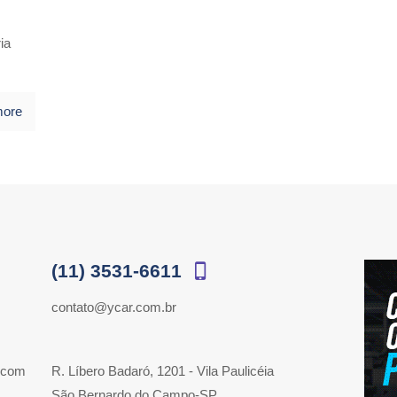
ia
more
(11) 3531-6611
contato@ycar.com.br
 com
R. Líbero Badaró, 1201 - Vila Paulicéia
São Bernardo do Campo-SP