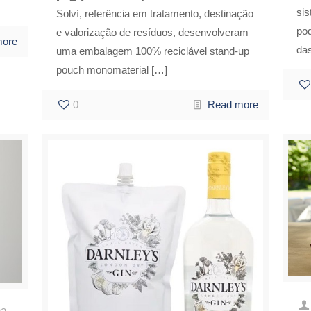
si
Solví, referência em tratamento, destinação
po
e valorização de resíduos, desenvolveram
more
das
uma embalagem 100% reciclável stand-up
pouch monomaterial
[…]
0
Read more