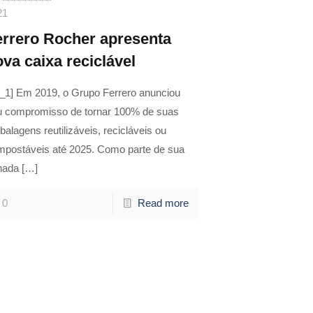
21
errero Rocher apresenta
va caixa reciclável
d_1] Em 2019, o Grupo Ferrero anunciou
u compromisso de tornar 100% de suas
alagens reutilizáveis, recicláveis ​​ou
postáveis ​​até 2025. Como parte de sua
nada
[…]
0
Read more