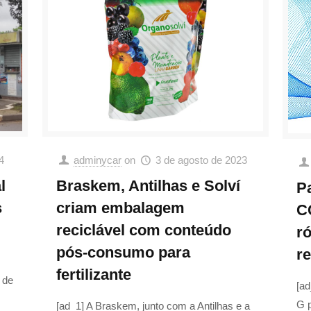
4
adminycar
on
3 de agosto de 2023
l
Braskem, Antilhas e Solví
P
s
criam embalagem
C
reciclável com conteúdo
r
pós-consumo para
re
fertilizante
 de
[ad
G 
[ad_1] A Braskem, junto com a Antilhas e a