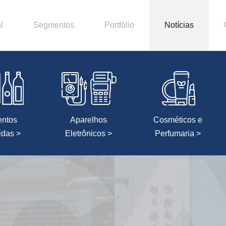
l
Segmentos
Portfólio
Notícias
entos
Aparelhos
Cosméticos e
idas >
Eletrônicos >
Perfumaria >