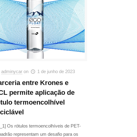
adminycar
on
1 de junho de 2023
arceria entre Krones e
CL permite aplicação de
ótulo termoencolhível
ciclável
_1] Os rótulos termoencolhíveis de PET-
padrão representam um desafio para os