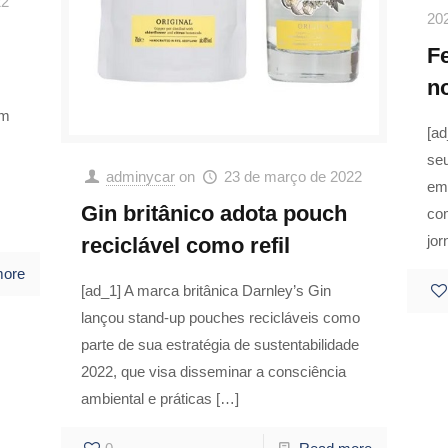
22
20
F
no
um
[a
se
adminycar
on
23 de março de 2022
emb
Gin britânico adota pouch
com
jor
reciclável como refil
more
[ad_1] A marca britânica Darnley’s Gin
lançou stand-up pouches recicláveis como
parte de sua estratégia de sustentabilidade
2022, que visa disseminar a consciência
ambiental e práticas
[…]