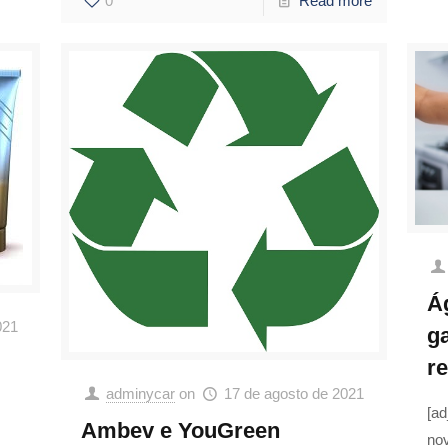
0
Read more
Á
021
g
re
adminycar
on
17 de agosto de 2021
[ad
Ambev e YouGreen
no