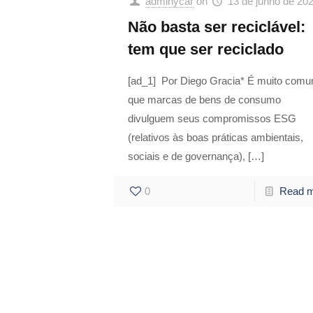
adminycar
on
13 de junho de 20
Não basta ser reciclável:
tem que ser reciclado
[ad_1] Por Diego Gracia* É muito com
que marcas de bens de consumo
divulguem seus compromissos ESG
(relativos às boas práticas ambientais,
sociais e de governança),
[…]
0
Read 