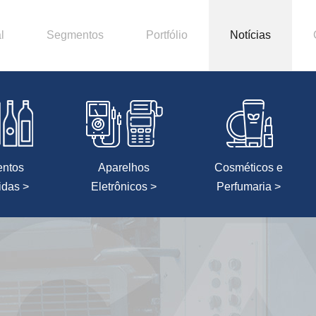
l
Segmentos
Portfólio
Notícias
entos
Aparelhos
Cosméticos e
idas >
Eletrônicos >
Perfumaria >