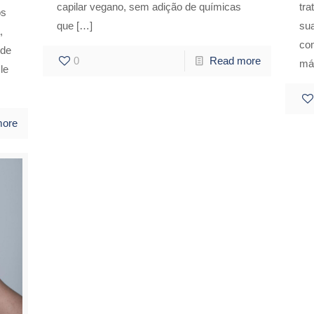
capilar vegano, sem adição de químicas
tra
os
que
[…]
sua
,
co
 de
0
Read more
má
le
more