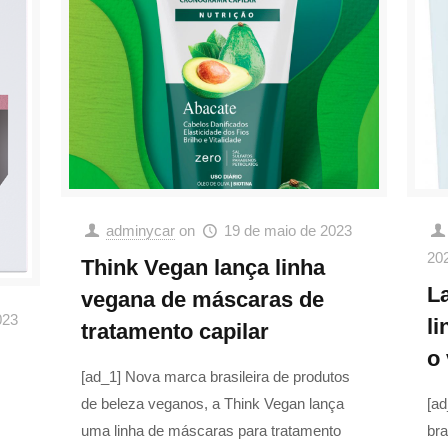
adminycar
on
19 de maio de 2023
20
Think Vegan lança linha
L
vegana de máscaras de
023
li
tratamento capilar
o
[ad_1] Nova marca brasileira de produtos
de beleza veganos, a Think Vegan lança
[a
uma linha de máscaras para tratamento
bra