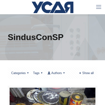
SindusConSP
Categories
Tags
Authors
Show all