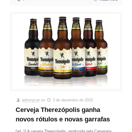
adminycar
on
3 de dezembro de 2020
Cerveja Therezópolis ganha
novos rótulos e novas garrafas
[ad_1] A cerveja Therezópolis, produzida pela Cervejaria