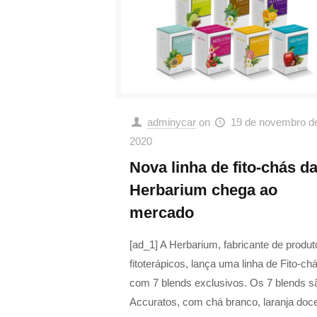
adminycar
on
19 de novembro d
2020
Nova linha de fito-chás d
Herbarium chega ao
mercado
[ad_1] A Herbarium, fabricante de produt
fitoterápicos, lança uma linha de Fito-ch
com 7 blends exclusivos. Os 7 blends s
Accuratos, com chá branco, laranja doc