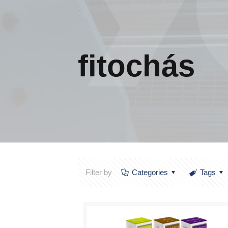
fitochás
Filter by
Categories
Tags