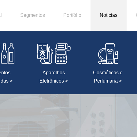
l
Segmentos
Portfólio
Notícias
entos
Aparelhos
Cosméticos e
idas >
Eletrônicos >
Perfumaria >