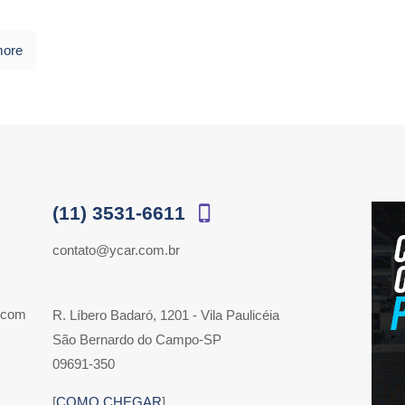
more
(11) 3531-6611
contato@ycar.com.br
 com
R. Líbero Badaró, 1201 - Vila Paulicéia
São Bernardo do Campo-SP
09691-350
[
COMO CHEGAR
]