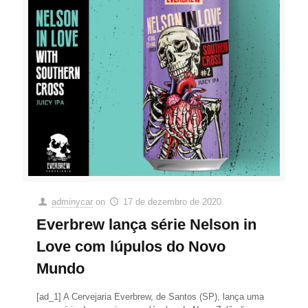
adminycar
on
17 de dezembro de 2020
Everbrew lança série Nelson in
Love com lúpulos do Novo
Mundo
[ad_1] A Cervejaria Everbrew, de Santos (SP), lança uma