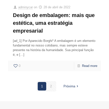
adminycar
on
28 de abril de 2022
Design de embalagem: mais que
estética, uma estratégia
empresarial
[ad_1] Por Aparecido Borghi* A embalagem é um elemento
fundamental no nosso cotidiano, mas sempre esteve
presente na história da humanidade. Sua principal função
é, e
[…]
0
Read more
1
2
Próxima