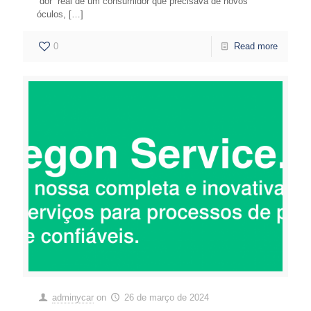
“dor” real de um consumidor que precisava de novos
óculos,
[…]
0
Read more
adminycar
on
26 de março de 2024