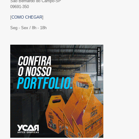
São Bernardo do Campo-SP
09691-350
[
COMO CHEGAR
]
Seg - Sex / 8h - 18h