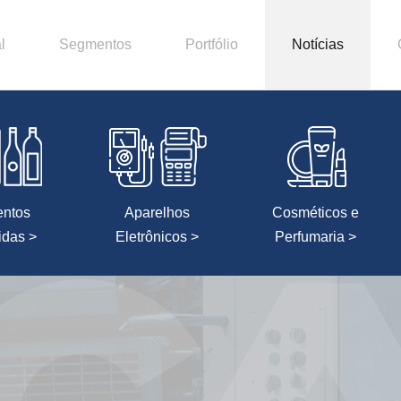
l
Segmentos
Portfólio
Notícias
entos
Aparelhos
Cosméticos e
idas >
Eletrônicos >
Perfumaria >