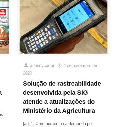
adminycar
on
4 de novembro de
2020
Solução de rastreabilidade
desenvolvida pela SIG
a
atende a atualizações do
Ministério da Agricultura
is
[ad_1] Com aumento na demanda por