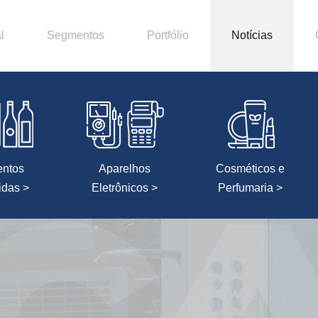
l
Segmentos
Portfólio
Notícias
entos
Aparelhos
Cosméticos e
idas >
Eletrônicos >
Perfumaria >