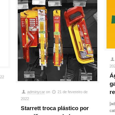
20
Á
022
g
re
adminycar
on
21 de fevereiro de
2022
[ad
Starrett troca plástico por
cat