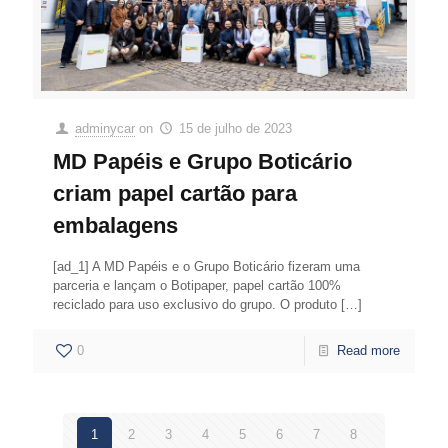
adminycar
on
15 de julho de 2023
MD Papéis e Grupo Boticário
criam papel cartão para
embalagens
[ad_1] A MD Papéis e o Grupo Boticário fizeram uma
parceria e lançam o Botipaper, papel cartão 100%
reciclado para uso exclusivo do grupo. O produto
[…]
0
Read more
1
2
3
4
5
6
7
8