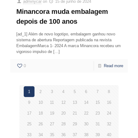
adminycar
on
15 de junho de 2024
Minancora muda embalagem
depois de 100 anos
[ad_1] Além de novo logotipo, embalagem ganhou novo
sistema de abertura Reportagem publicada na revista
EmbalagemMarca 1- 2024 A marca Minancora recebeu um
vigoroso impulso de
[…]
0
Read more
1
2
3
4
5
6
7
8
9
10
11
12
13
14
15
16
17
18
19
20
21
22
23
24
25
26
27
28
29
30
31
32
33
34
35
36
37
38
39
40