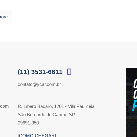
more
(11) 3531-6611
contato@ycar.com.br
 com
R. Líbero Badaró, 1201 - Vila Paulicéia
São Bernardo do Campo-SP
09691-350
[
COMO CHEGAR
]