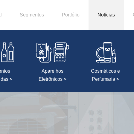
l
Segmentos
Portfólio
Notícias
entos
Aparelhos
Cosméticos e
idas >
Eletrônicos >
Perfumaria >