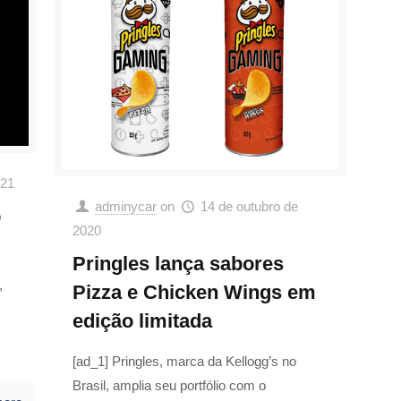
021
adminycar
on
14 de outubro de
o
2020
Pringles lança sabores
,
Pizza e Chicken Wings em
edição limitada
[ad_1] Pringles, marca da Kellogg’s no
Brasil, amplia seu portfólio com o