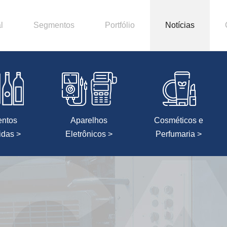
l
Segmentos
Portfólio
Notícias
entos
Aparelhos
Cosméticos e
idas >
Eletrônicos >
Perfumaria >