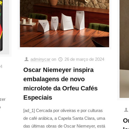
adminycar
on
26 de março de 2024
24
Oscar Niemeyer inspira
embalagens de novo
microlote da Orfeu Cafés
Especiais
zer
o
[ad_1] Cercada por oliveiras e por culturas
de café arábica, a Capela Santa Clara, uma
O
das últimas obras de Oscar Niemeyer, está