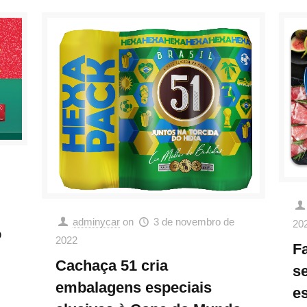
adminycar
on
3 de novembro de
20
o
2022
F
Cachaça 51 cria
se
embalagens especiais
e