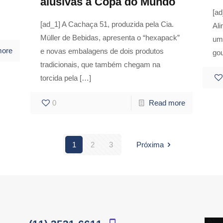
alusivas à Copa do Mundo
[ad
[ad_1] A Cachaça 51, produzida pela Cia.
Ali
Müller de Bebidas, apresenta o “hexapack”
um
more
e novas embalagens de dois produtos
gou
tradicionais, que também chegam na
torcida pela
[…]
0
Read more
1
2
3
Próxima