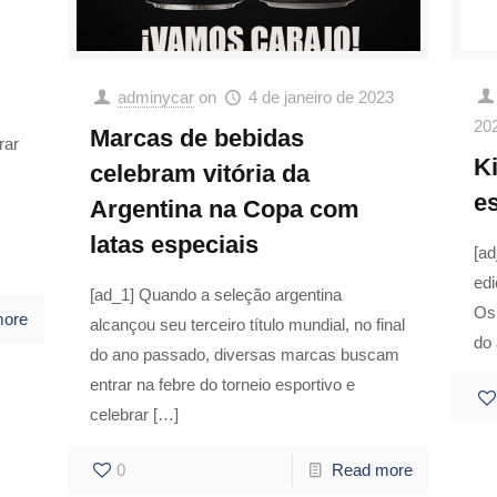
adminycar
on
4 de janeiro de 2023
20
Marcas de bebidas
rar
K
celebram vitória da
e
Argentina na Copa com
latas especiais
[ad
edi
[ad_1] Quando a seleção argentina
Os
more
alcançou seu terceiro título mundial, no final
do
do ano passado, diversas marcas buscam
entrar na febre do torneio esportivo e
celebrar
[…]
0
Read more