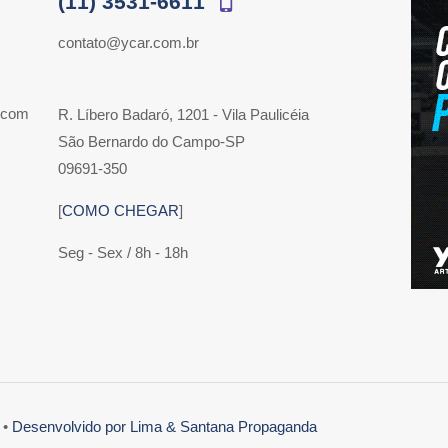
(11) 3531-6611
contato@ycar.com.br
 com
R. Líbero Badaró, 1201 - Vila Paulicéia
São Bernardo do Campo-SP
09691-350
[
COMO CHEGAR
]
Seg - Sex / 8h - 18h
 •
Desenvolvido por Lima & Santana Propaganda