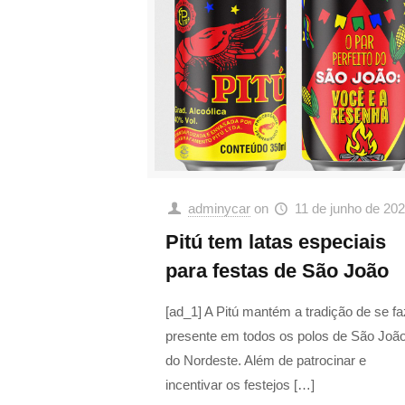
adminycar
on
11 de junho de 20
Pitú tem latas especiais
para festas de São João
[ad_1] A Pitú mantém a tradição de se fa
presente em todos os polos de São Joã
do Nordeste. Além de patrocinar e
incentivar os festejos
[…]