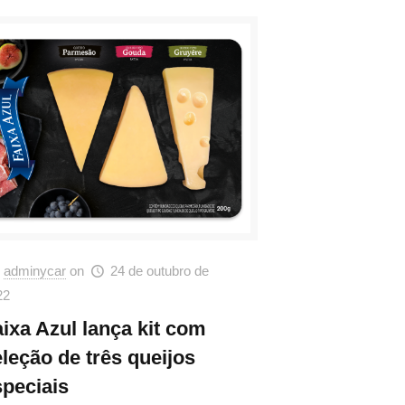
adminycar
on
24 de outubro de
22
aixa Azul lança kit com
leção de três queijos
speciais