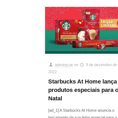
adminycar
on
9 de dezembro de
2022
Starbucks At Home lança
produtos especiais para 
Natal
[ad_1] A Starbucks At Home anuncia o
lançamento da sua linha especial para o