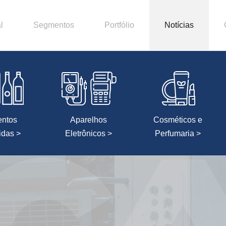
l
Segmentos
Portfólio
Notícias
entos
Aparelhos
Cosméticos e
idas >
Eletrônicos >
Perfumaria >