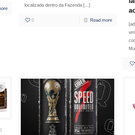
l
localizada dentro da Fazenda
[…]
more
a
0
Read more
[ad
um
co
Mu
3