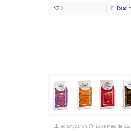
0
Read 
adminycar
on
15 de maio de 202