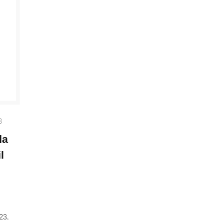
3
la
l
23,