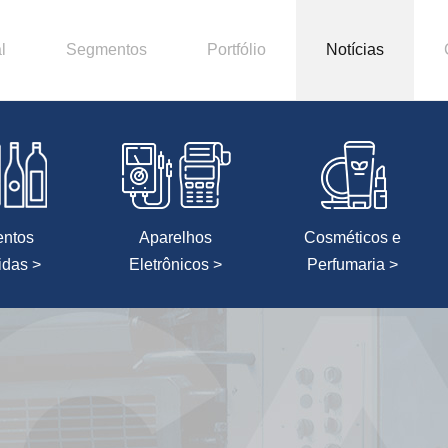
l
Segmentos
Portfólio
Notícias
entos
Aparelhos
Cosméticos e
idas >
Eletrônicos >
Perfumaria >