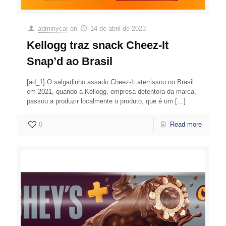
adminycar
on
14 de abril de 2023
Kellogg traz snack Cheez-It
Snap’d ao Brasil
[ad_1] O salgadinho assado Cheez-It aterrissou no Brasil
em 2021, quando a Kellogg, empresa detentora da marca,
passou a produzir localmente o produto, que é um
[…]
0
Read more