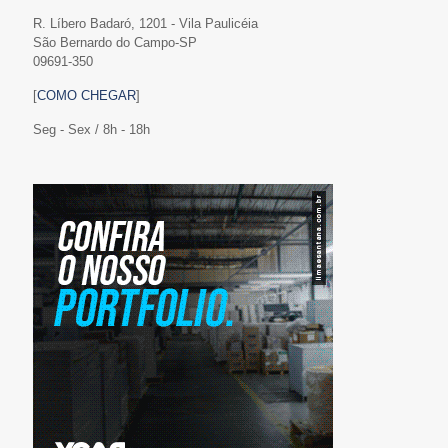
R. Líbero Badaró, 1201 - Vila Paulicéia
São Bernardo do Campo-SP
09691-350
[
COMO CHEGAR
]
Seg - Sex / 8h - 18h