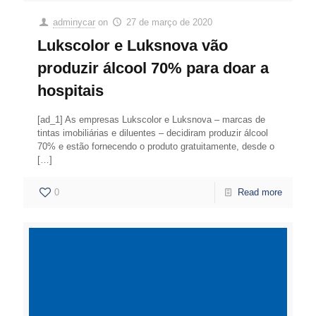
adminycar
on
27 de março de 2020
Lukscolor e Luksnova vão
produzir álcool 70% para doar a
hospitais
[ad_1] As empresas Lukscolor e Luksnova – marcas de
tintas imobiliárias e diluentes – decidiram produzir álcool
70% e estão fornecendo o produto gratuitamente, desde o
[…]
0
Read more