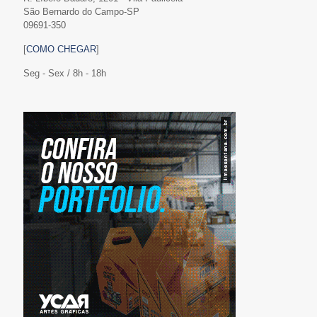
São Bernardo do Campo-SP
09691-350
[
COMO CHEGAR
]
Seg - Sex / 8h - 18h