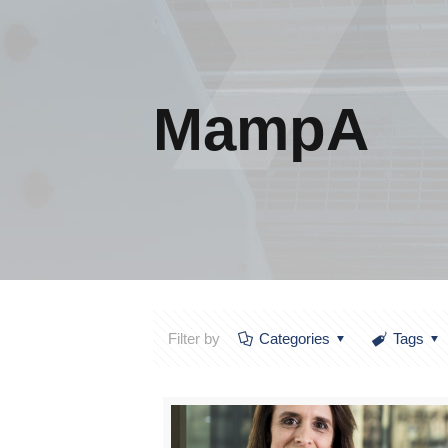
MampA
Filter by
Categories
Tags