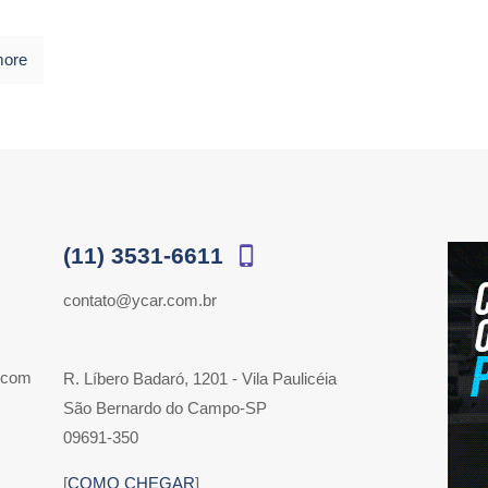
more
(11) 3531-6611
contato@ycar.com.br
 com
R. Líbero Badaró, 1201 - Vila Paulicéia
São Bernardo do Campo-SP
09691-350
[
COMO CHEGAR
]