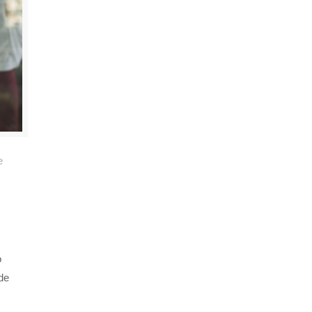
e
o
de