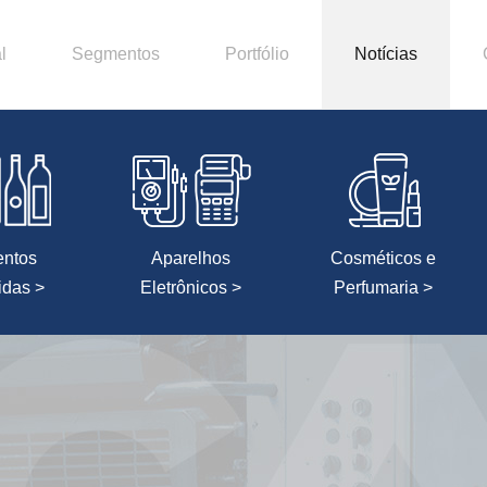
l
Segmentos
Portfólio
Notícias
entos
Aparelhos
Cosméticos e
idas >
Eletrônicos >
Perfumaria >