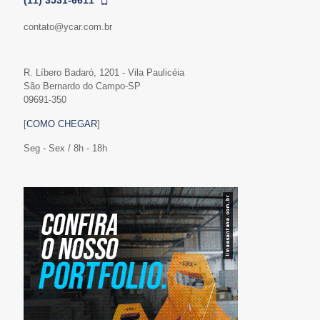
(11) 3531-6611
contato@ycar.com.br
R. Líbero Badaró, 1201 - Vila Paulicéia
São Bernardo do Campo-SP
09691-350
[
COMO CHEGAR
]
Seg - Sex / 8h - 18h