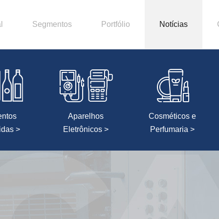
l
Segmentos
Portfólio
Notícias
entos
Aparelhos
Cosméticos e
idas >
Eletrônicos >
Perfumaria >