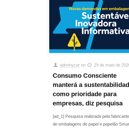
adminycar
on
29 de maio de 202
Consumo Consciente
manterá a sustentabilida
como prioridade para
empresas, diz pesquisa
[ad_1] Pesquisa realizada pela fabricant
de embalagens de papel e papelão Smurf