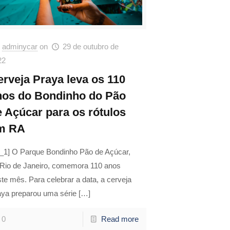
adminycar
on
29 de outubro de
22
erveja Praya leva os 110
nos do Bondinho do Pão
e Açúcar para os rótulos
m RA
d_1] O Parque Bondinho Pão de Açúcar,
 Rio de Janeiro, comemora 110 anos
te mês. Para celebrar a data, a cerveja
aya preparou uma série
[…]
0
Read more