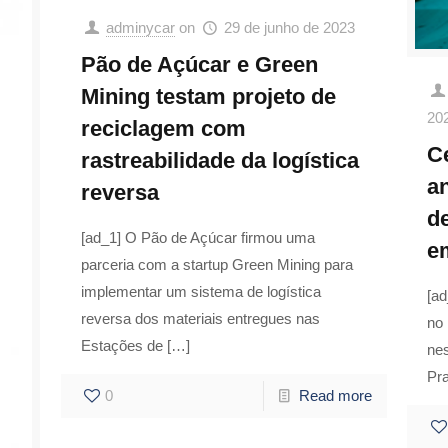
adminycar
on
29 de junho de 2023
Pão de Açúcar e Green
Mining testam projeto de
20
reciclagem com
C
rastreabilidade da logística
a
reversa
d
[ad_1] O Pão de Açúcar firmou uma
e
parceria com a startup Green Mining para
implementar um sistema de logística
[a
reversa dos materiais entregues nas
no
Estações de
[…]
nes
Pr
0
Read more