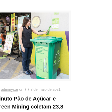
adminycar
on
3 de maio de 2021
inuto Pão de Açúcar e
reen Mining coletam 23,8