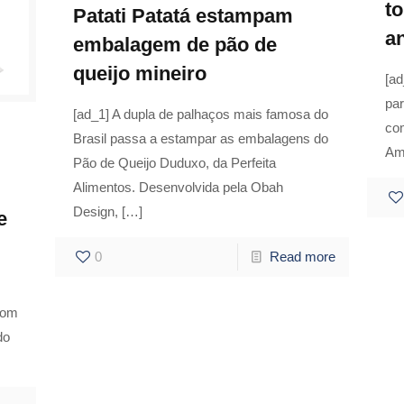
t
Patati Patatá estampam
a
embalagem de pão de
queijo mineiro
[a
par
[ad_1] A dupla de palhaços mais famosa do
com
Brasil passa a estampar as embalagens do
Amb
Pão de Queijo Duduxo, da Perfeita
Alimentos. Desenvolvida pela Obah
Design,
[…]
e
0
Read more
com
do