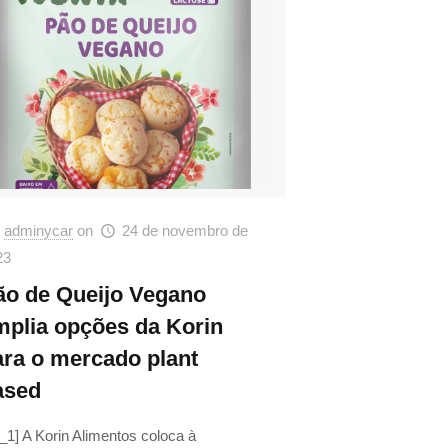
adminycar
on
24 de novembro de
23
ão de Queijo Vegano
mplia opções da Korin
ara o mercado plant
ased
_1] A Korin Alimentos coloca à