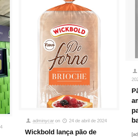
20
P
a
p
b
adminycar
on
24 de abril de 2024
24
Wickbold lança pão de
[ad