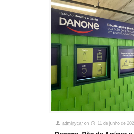
adminycar
on
11 de junho de 20