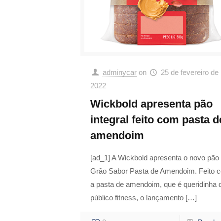
adminycar
on
25 de fevereiro de
2022
Wickbold apresenta pão
integral feito com pasta d
amendoim
[ad_1] A Wickbold apresenta o novo pão
Grão Sabor Pasta de Amendoim​. Feito 
a pasta de amendoim, que é queridinha 
público fitness, o lançamento
[…]