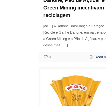
Danone, Pão de Açúcar e
Green Mining incentivam
reciclagem
[ad_1] A Danone Brasil lança a Estação
Recicle e Ganhe Danone, em parceria 
a Green Mining e o Pão de Açúcar. A part
desse mês,
[…]
0
Read 