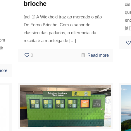
brioche
di
que
[ad_1] A Wickbold traz ao mercado o pão
en
Do Forno Brioche. Com o sabor do
já
[
clássico das padarias, o diferencial da
com
receita é a manteiga de
[…]
ir
0
Read more
more