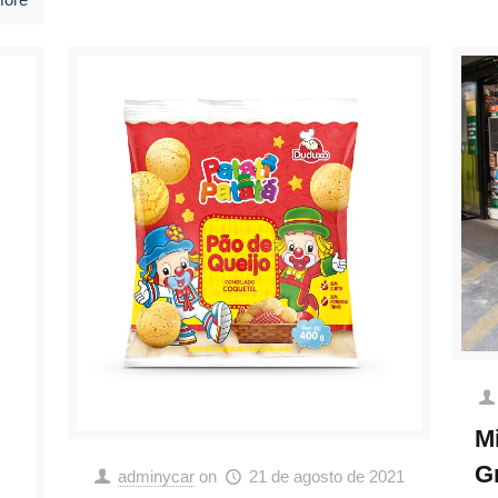
M
G
adminycar
on
21 de agosto de 2021