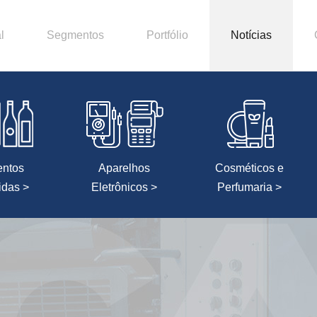
l
Segmentos
Portfólio
Notícias
entos
Aparelhos
Cosméticos e
idas >
Eletrônicos >
Perfumaria >