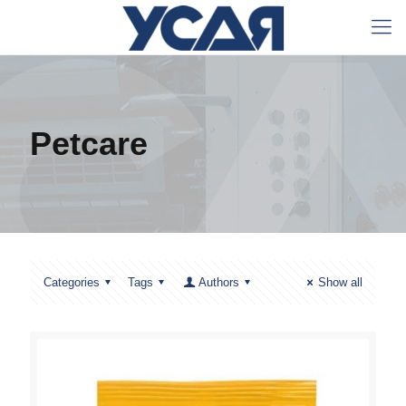
Petcare
Categories
Tags
Authors
Show all