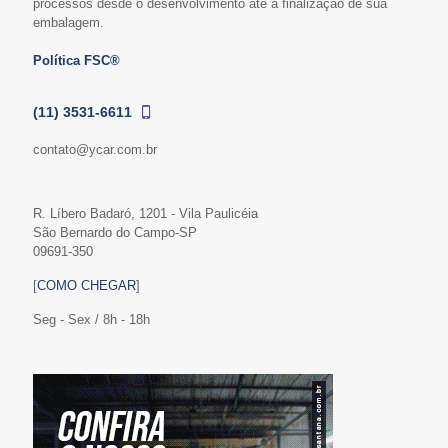
processos desde o desenvolvimento até a finalização de sua
embalagem.
Política FSC®
(11) 3531-6611
contato@ycar.com.br
R. Líbero Badaró, 1201 - Vila Paulicéia
São Bernardo do Campo-SP
09691-350
[
COMO CHEGAR
]
Seg - Sex / 8h - 18h