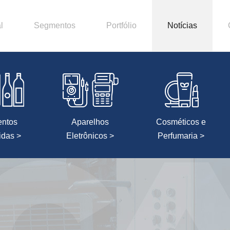
l
Segmentos
Portfólio
Notícias
entos
Aparelhos
Cosméticos e
idas >
Eletrônicos >
Perfumaria >