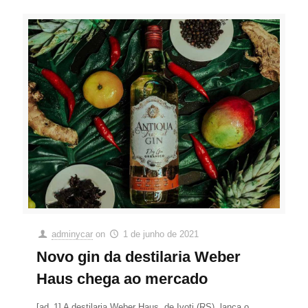
adminycar
on
1 de junho de 2021
Novo gin da destilaria Weber
Haus chega ao mercado
[ad_1] A destilaria Weber Haus, de Ivoti (RS), lança o