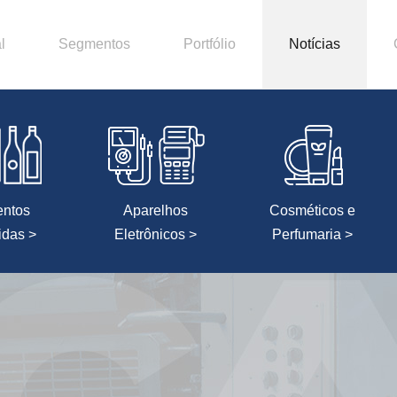
l
Segmentos
Portfólio
Notícias
entos
Aparelhos
Cosméticos e
idas >
Eletrônicos >
Perfumaria >