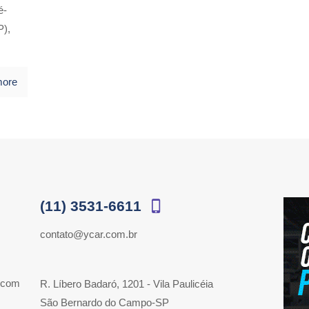
é-
P),
more
(11) 3531-6611
contato@ycar.com.br
 com
R. Líbero Badaró, 1201 - Vila Paulicéia
São Bernardo do Campo-SP