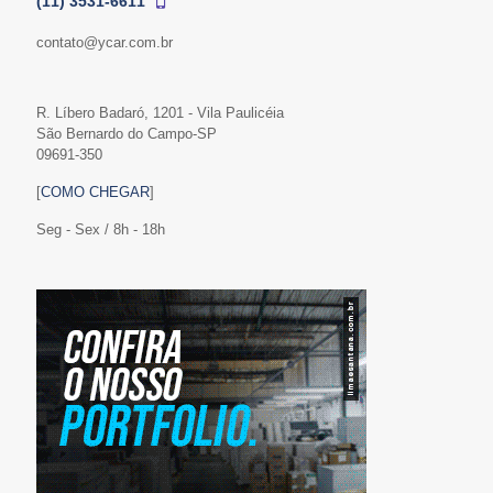
(11) 3531-6611
contato@ycar.com.br
R. Líbero Badaró, 1201 - Vila Paulicéia
São Bernardo do Campo-SP
09691-350
[
COMO CHEGAR
]
Seg - Sex / 8h - 18h