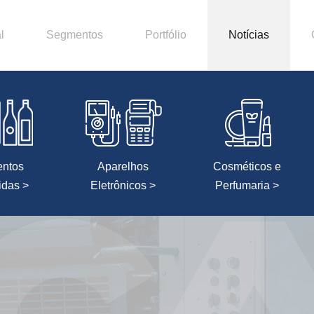
l
Segmentos
Portfólio
Notícias
entos
Aparelhos
Cosméticos e
idas >
Eletrônicos >
Perfumaria >