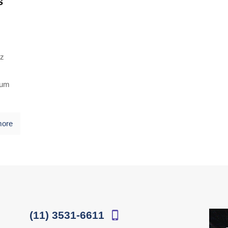
s
ez
bum
more
(11) 3531-6611