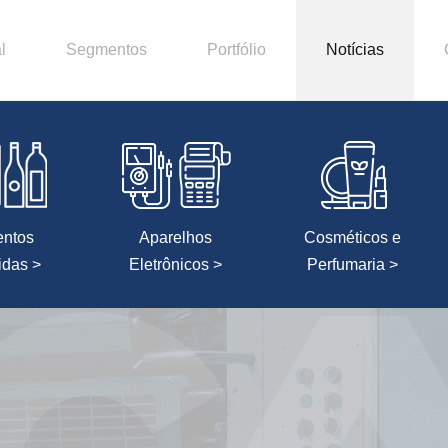
l
Segmentos
Portfólio
Notícias
entos
Aparelhos
Cosméticos e
idas >
Eletrônicos >
Perfumaria >