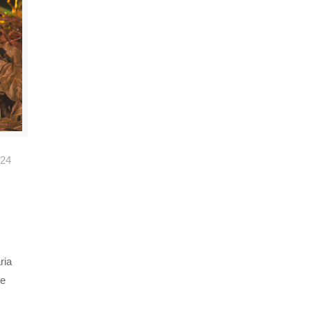
024
ria
de