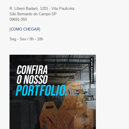
R. Líbero Badaró, 1201 - Vila Paulicéia
São Bernardo do Campo-SP
09691-350
[
COMO CHEGAR
]
Seg - Sex / 8h - 18h