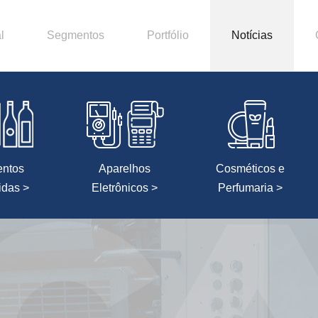
l
Segmentos
Portfólio
Notícias
entos
Aparelhos
Cosméticos e
idas >
Eletrônicos >
Perfumaria >