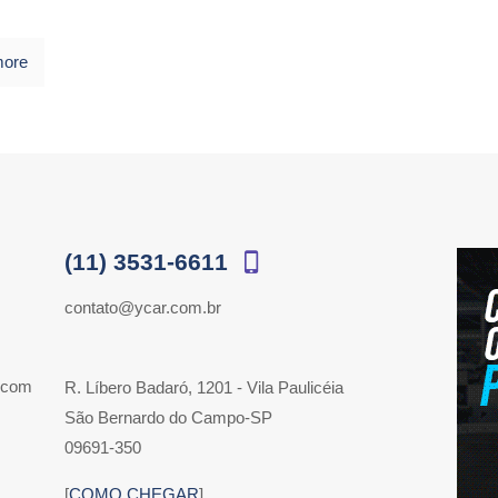
more
(11) 3531-6611
contato@ycar.com.br
 com
R. Líbero Badaró, 1201 - Vila Paulicéia
São Bernardo do Campo-SP
09691-350
[
COMO CHEGAR
]