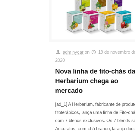
adminycar
on
19 de novembro d
2020
Nova linha de fito-chás d
Herbarium chega ao
mercado
[ad_1] A Herbarium, fabricante de produt
fitoterápicos, lança uma linha de Fito-ch
com 7 blends exclusivos. Os 7 blends s
Accuratos, com chá branco, laranja doc