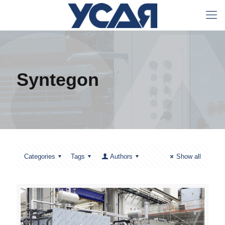
Syntegon
Categories
Tags
Authors
Show all