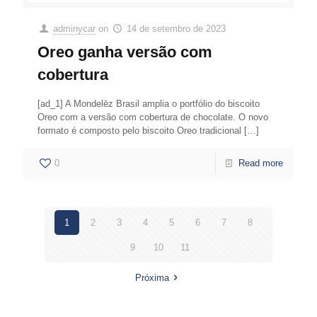
adminycar
on
14 de setembro de 2023
Oreo ganha versão com
cobertura
[ad_1] A Mondelēz Brasil amplia o portfólio do biscoito
Oreo com a versão com cobertura de chocolate. O novo
formato é composto pelo biscoito Oreo tradicional
[…]
0
Read more
1
2
3
4
5
6
7
8
9
10
11
Próxima