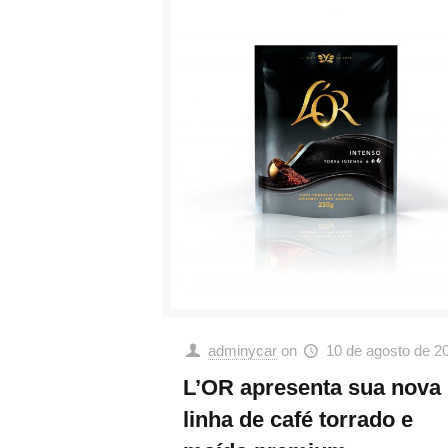
adminycar
on
10 de agosto de 2
L’OR apresenta sua nova
linha de café torrado e