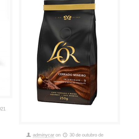
021
adminycar
on
30 de outubro de