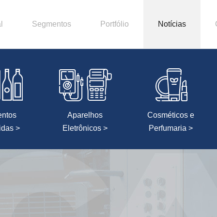
l
Segmentos
Portfólio
Notícias
entos
Aparelhos
Cosméticos e
idas >
Eletrônicos >
Perfumaria >