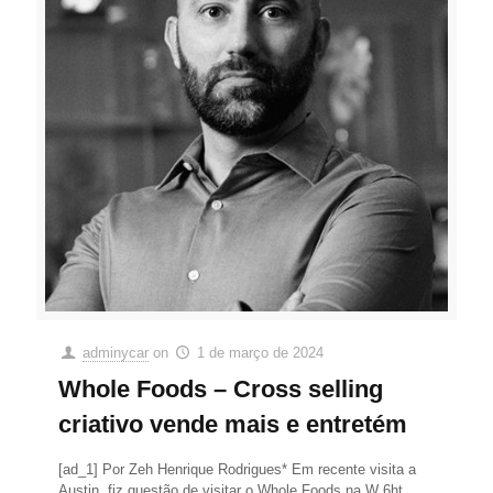
adminycar
on
1 de março de 2024
Whole Foods – Cross selling
criativo vende mais e entretém
[ad_1] Por Zeh Henrique Rodrigues* Em recente visita a
Austin, fiz questão de visitar o Whole Foods na W 6ht