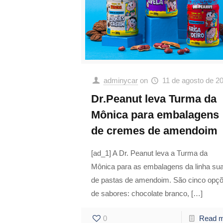
adminycar
on
11 de agosto de 2
Dr.Peanut leva Turma da
Mônica para embalagens
de cremes de amendoim
[ad_1] A Dr. Peanut leva a Turma da
Mônica para as embalagens da linha su
de pastas de amendoim. São cinco opç
de sabores: chocolate branco,
[…]
0
Read 