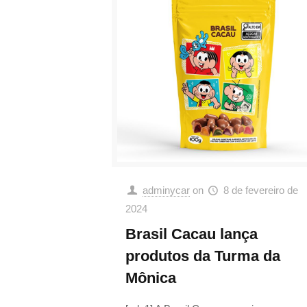
adminycar
on
8 de fevereiro de
2024
Brasil Cacau lança
produtos da Turma da
Mônica