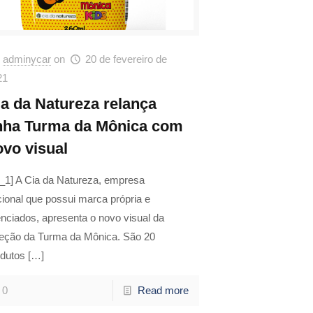
adminycar
on
20 de fevereiro de
21
ia da Natureza relança
inha Turma da Mônica com
ovo visual
d_1] A Cia da Natureza, empresa
ional que possui marca própria e
enciados, apresenta o novo visual da
leção da Turma da Mônica. São 20
odutos
[…]
0
Read more