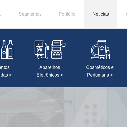
l
Segmentos
Portfólio
Notícias
entos
Aparelhos
Cosméticos e
idas >
Eletrônicos >
Perfumaria >