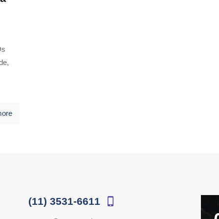
Os
de,
more
(11) 3531-6611