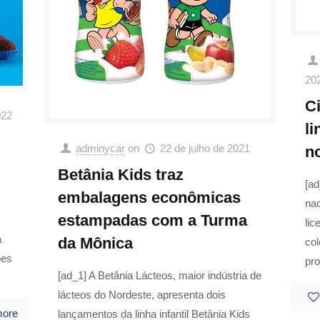
20
C
022
l
adminycar
on
22 de julho de 2021
n
Betânia Kids traz
[a
embalagens econômicas
nac
estampadas com a Turma
lic
a
da Mônica
co
ões
pr
[ad_1] A Betânia Lácteos, maior indústria de
lácteos do Nordeste, apresenta dois
more
lançamentos da linha infantil Betânia Kids