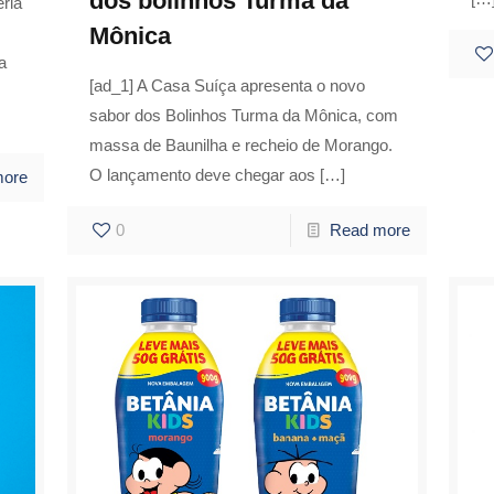
dos bolinhos Turma da
ria
Mônica
a
[ad_1] A Casa Suíça apresenta o novo
sabor dos Bolinhos Turma da Mônica, com
massa de Baunilha e recheio de Morango.
O lançamento deve chegar aos
[…]
more
0
Read more