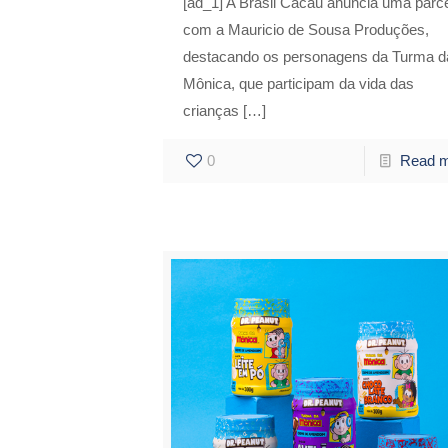
[ad_1] A Brasil Cacau anuncia uma parce
com a Mauricio de Sousa Produções,
destacando os personagens da Turma d
Mônica, que participam da vida das
crianças
[…]
0
Read 