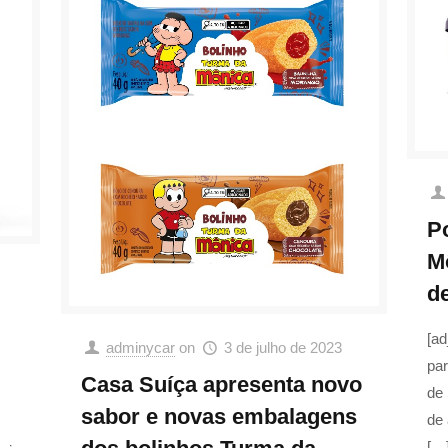
P
M
d
[ad
adminycar
on
3 de julho de 2023
pa
Casa Suíça apresenta novo
de 
sabor e novas embalagens
de
[…